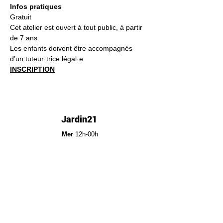
Infos pratiques
Gratuit
Cet atelier est ouvert à tout public, à partir 
de 7 ans.
Les enfants doivent être accompagnés 
d’un tuteur·trice légal·e
INSCRIPTION
Jardin21
Mer
12h-00h
Jeu
12h-02h
Ven
12h-04h
Sam
12h-04h
Dim
12h-22h​