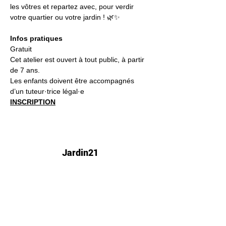
les vôtres et repartez avec, pour verdir 
votre quartier ou votre jardin ! 🌿✨
Infos pratiques
Gratuit
Cet atelier est ouvert à tout public, à partir 
de 7 ans.
Les enfants doivent être accompagnés 
d’un tuteur·trice légal·e
INSCRIPTION
Jardin21
Mer
12h-00h
Jeu
12h-02h
Ven
12h-04h
Sam
12h-04h
Dim
12h-22h​