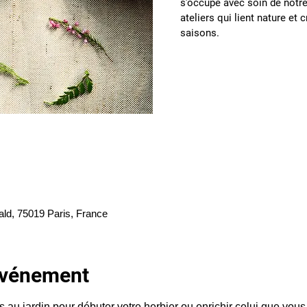
s’occupe avec soin de notre 
ateliers qui lient nature et 
saisons.
ald, 75019 Paris, France
'événement
es au jardin pour débuter votre herbier ou enrichir celui que vou