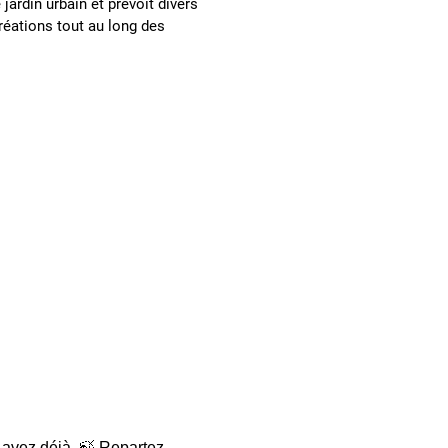
jardin urbain et prévoit divers
créations tout au long des
s avez déjà. 🍃 Repartez 