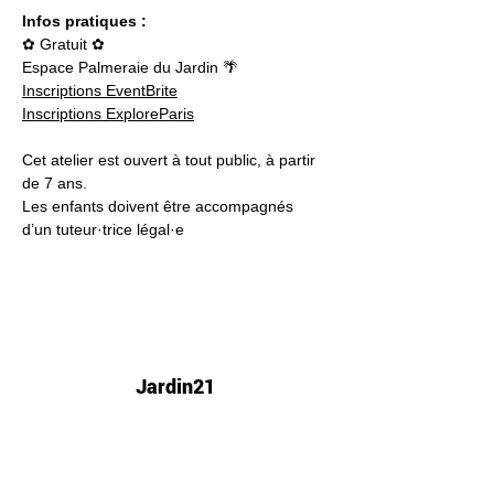
Infos pratiques :
✿ Gratuit ✿
Espace Palmeraie du Jardin 🌴
Inscriptions EventBrite
Inscriptions ExploreParis
Cet atelier est ouvert à tout public, à partir 
de 7 ans.
Les enfants doivent être accompagnés 
d’un tuteur·trice légal·e
Jardin21
Mer
12h-00h
Jeu
12h-02h
Ven
12h-04h
Sam
12h-04h