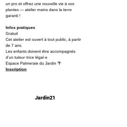
un pro et offrez une nouvelle vie à vos 
plantes — atelier mains dans la terre 
garanti !
Infos pratiques
Gratuit
Cet atelier est ouvert à tout public, à partir 
de 7 ans.
Les enfants doivent être accompagnés 
d’un tuteur·trice légal·e
Espace Palmeraie du Jardin 🌴
Inscription
Jardin21
Mer
12h-00h
Jeu
12h-02h
Ven
12h-04h
Sam
12h-04h
Dim
12h-22h​