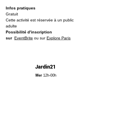
Infos pratiques
Gratuit
Cette activité est réservée à un public 
adulte
Possibilité d'inscription 
sur
EventBrite
 ou sur 
Explore Paris
Jardin21
Mer
12h-00h
Jeu
12h-02h
Ven
12h-04h
Sam
12h-04h
Dim
12h-22h​