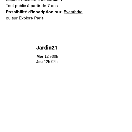
Tout public à partir de 7 ans
Possibilité d'inscription sur
Eventbrite
ou sur 
Explore Paris
Jardin21
Mer
12h-00h
Jeu
12h-02h
Ven
12h-04h
Sam
12h-04h
Dim
12h-22h​
Jardin21 - Parc de la
Villette
12a Rue Ella Fitzgerald,