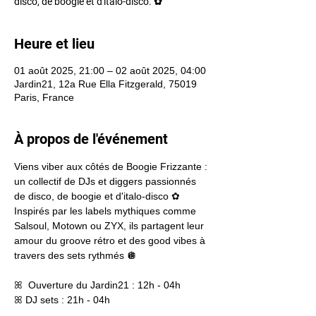
disco, de boogie et d'italo-disco. ✿
Heure et lieu
01 août 2025, 21:00 – 02 août 2025, 04:00
Jardin21, 12a Rue Ella Fitzgerald, 75019
Paris, France
À propos de l'événement
Viens viber aux côtés de Boogie Frizzante : 
un collectif de DJs et diggers passionnés 
de disco, de boogie et d'italo-disco ✿  
Inspirés par les labels mythiques comme 
Salsoul, Motown ou ZYX, ils partagent leur 
amour du groove rétro et des good vibes à 
travers des sets rythmés 🪩  
ꕤ  Ouverture du Jardin21 : 12h - 04h 
ꕤ DJ sets : 21h - 04h  