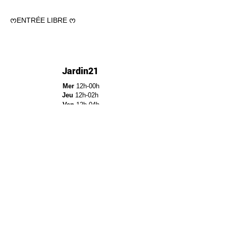
ᰔENTRÉE LIBRE ᰔ
Jardin21
Mer
12h-00h
Jeu
12h-02h
Ven
12h-04h
Sam
12h-04h
Dim
12h-22h​
Jardin21 - Parc de la
Villette
12a Rue Ella Fitzgerald,
75019 Paris