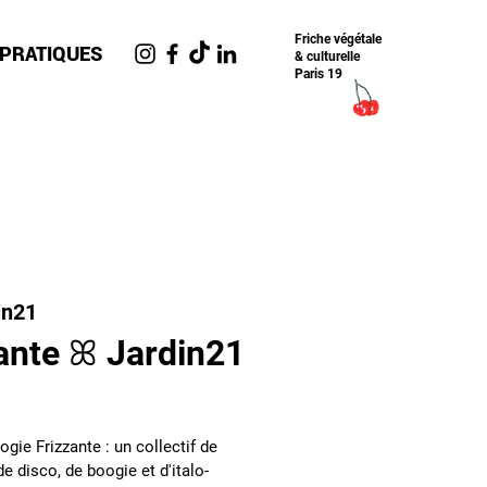
Friche​ végétale
 PRATIQUES
& culturelle
Paris 19
in21
ante ꕤ Jardin21
gie Frizzante : un collectif de
e disco, de boogie et d'italo-