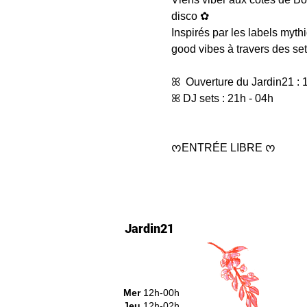
disco ✿  
Inspirés par les labels myt
good vibes à travers des set
ꕤ  Ouverture du Jardin21 : 1
ꕤ DJ sets : 21h - 04h  
ᰔENTRÉE LIBRE ᰔ
Jardin21
Mer
12h-00h
Jeu
12h-02h