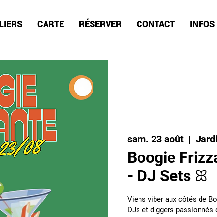
LIERS
CARTE
RÉSERVER
CONTACT
INFOS
sam. 23 août
  |  
Jard
Boogie Frizz
- DJ Sets ꕤ
Viens viber aux côtés de Boo
DJs et diggers passionnés d