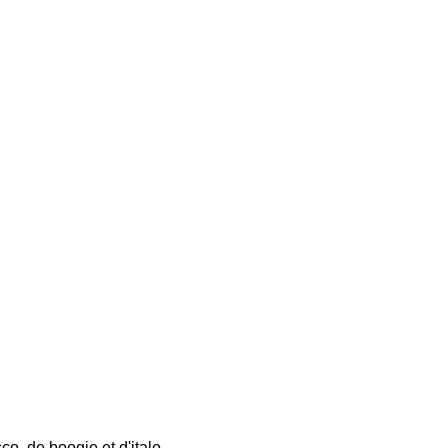
o, de boogie et d'italo-