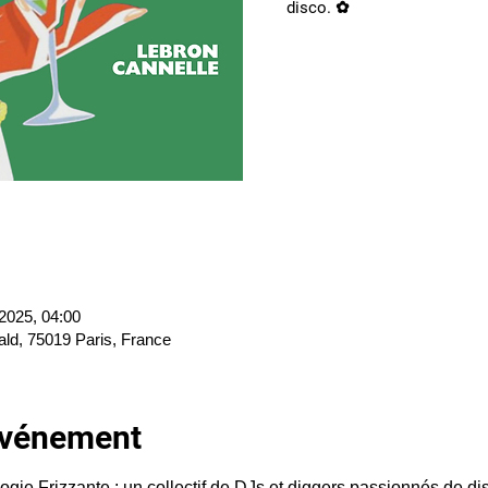
disco. ✿
 2025, 04:00
ald, 75019 Paris, France
'événement
gie Frizzante : un collectif de DJs et diggers passionnés de disc