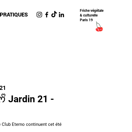
Friche​ végétale
 PRATIQUES
& culturelle
Paris 19
n21
ᩚ Jardin 21 -
 Club Eterno continuent cet été