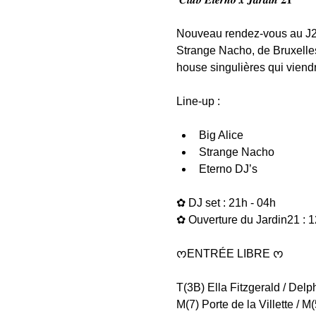
Nouveau rendez-vous au J21 l
Strange Nacho, de Bruxelles
house singulières qui viend
Line-up :
Big Alice
Strange Nacho
Eterno DJ’s
✿ DJ set : 21h - 04h
✿ Ouverture du Jardin21 : 1
ᰔENTRÉE LIBRE ᰔ
T(3B) Ella Fitzgerald / Delp
M(7) Porte de la Villette / M