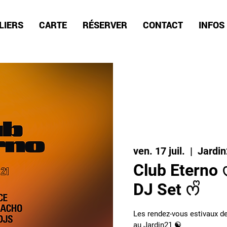
LIERS
CARTE
RÉSERVER
CONTACT
INFOS
ven. 17 juil.
  |  
Jardi
Club Eterno ᰔ
DJ Set ᰔᩚ
Les rendez-vous estivaux de
au Jardin21 ☯