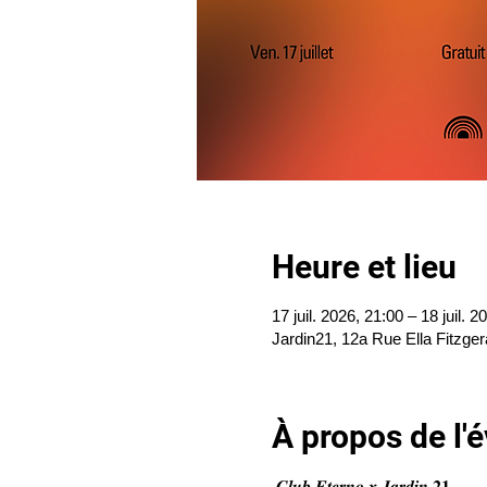
Heure et lieu
17 juil. 2026, 21:00 – 18 juil. 2
Jardin21, 12a Rue Ella Fitzger
À propos de l
 𝑪𝒍𝒖𝒃 𝑬𝒕𝒆𝒓𝒏𝒐 𝒙 𝑱𝒂𝒓𝒅𝒊𝒏 𝟐𝟏 