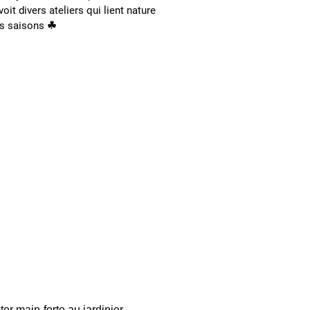
voit divers ateliers qui lient nature
es saisons ☘︎
er main-forte au jardinier 