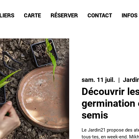
LIERS
CARTE
RÉSERVER
CONTACT
INFOS
sam. 11 juil.
  |  
Jardi
Découvrir les
germination e
semis
Le Jardin21 propose des ate
tous·tes, en week-end. Mikha