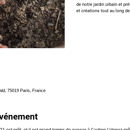
de notre jardin urbain et pré
et créations tout au long d
ald, 75019 Paris, France
'événement
1 est prêt, et il est grand temps de passer à l’action ! Venez prêt