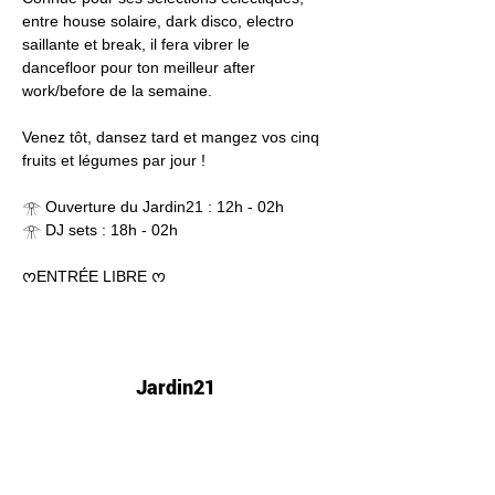
entre house solaire, dark disco, electro 
saillante et break, il fera vibrer le 
dancefloor pour ton meilleur after 
work/before de la semaine.
Venez tôt, dansez tard et mangez vos cinq 
fruits et légumes par jour !
𓁿 Ouverture du Jardin21 : 12h - 02h
𓁿 DJ sets : 18h - 02h
ᰔENTRÉE LIBRE ᰔ
Jardin21
Mer
12h-00h
Jeu
12h-02h
Ven
12h-04h
Sam
12h-04h