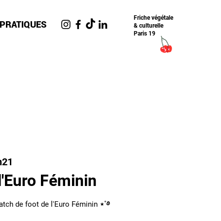
Friche​ végétale
 PRATIQUES
& culturelle
Paris 19
n21
l'Euro Féminin
atch de foot de l'Euro Féminin ⋆˚࿔