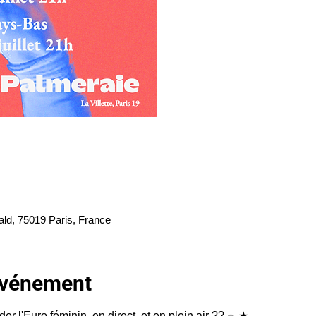
ald, 75019 Paris, France
'événement
r l'Euro féminin, en direct, et en plein air ?? ᯓ★