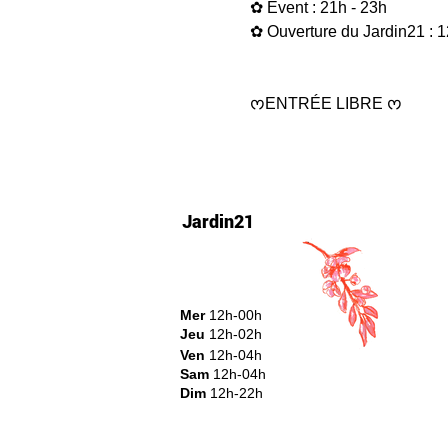
✿ Event : 21h - 23h 
✿ Ouverture du Jardin21 : 1
ᰔENTRÉE LIBRE ᰔ
Jardin21
Mer
12h-00h
Jeu
12h-02h
Ven
12h-04h
Sam
12h-04h
Dim
12h-22h​