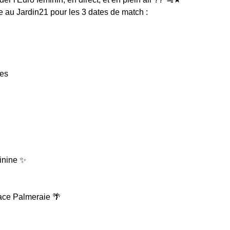
e au Jardin21 pour les 3 dates de match :
les
inine ✨
pace Palmeraie 🌴