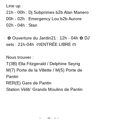
Line up : 
21h - 00h : Dj Subprimes b2b Alan Manero 
00h - 02h : Emergency Lou b2b Aurore 
02h - 04h : Stan  
 ✿ Ouverture du Jardin21 : 12h - 04h ✿ DJ 
sets : 21h-04h  ᰔENTRÉE LIBRE ᰔ
Nous trouver : 
T(3B) Ella Fitzgerald / Delphine Seyrig
M(7) Porte de la Villette / M(5) Porte de 
Pantin
RER(E) Gare de Pantin
Station Vélib' Grands Moulins de Pantin
Jardin21
Mer
12h-00h
Jeu
12h-02h