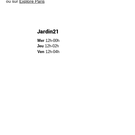
ou sur 
Explore Paris
Jardin21
Mer
12h-00h
Jeu
12h-02h
Ven
12h-04h
Sam
12h-04h
Dim
12h-22h​
Jardin21 - Parc de la
Villette
12a Rue Ella Fitzgerald,
75019 Paris