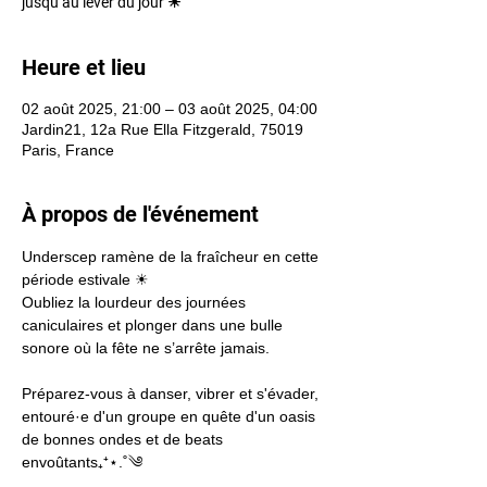
jusqu’au lever du jour ☀︎
Heure et lieu
02 août 2025, 21:00 – 03 août 2025, 04:00
Jardin21, 12a Rue Ella Fitzgerald, 75019
Paris, France
À propos de l'événement
Underscep ramène de la fraîcheur en cette 
période estivale ☀︎
Oubliez la lourdeur des journées 
caniculaires et plonger dans une bulle 
sonore où la fête ne s’arrête jamais.
Préparez-vous à danser, vibrer et s'évader, 
entouré·e d'un groupe en quête d'un oasis 
de bonnes ondes et de beats 
envoûtants₊⁺⋆.˚༄  