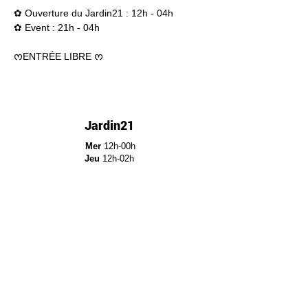
✿ Ouverture du Jardin21 : 12h - 04h 
✿ Event : 21h - 04h   
ᰔENTRÉE LIBRE ᰔ
Jardin21
Mer
12h-00h
Jeu
12h-02h
Ven
12h-04h
Sam
12h-04h
Dim
12h-22h​
Jardin21 - Parc de la
Villette