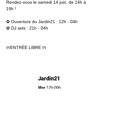
Rendez-vous le samedi 14 juin, de 14h à 
19h !
✿ Ouverture du Jardin21 : 12h - 04h
✿ DJ sets : 21h - 04h
ᰔENTRÉE LIBRE ᰔ
Jardin21
Mer
12h-00h
Jeu
12h-02h
Ven
12h-04h
Sam
12h-04h
Dim
12h-22h​