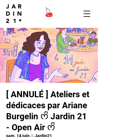
[ ANNULÉ ] Ateliers et
dédicaces par Ariane
Burgelin ᰔᩚ Jardin 21
- Open Air ᰔᩚ
sam. 14 juin
  |  
Jardin21