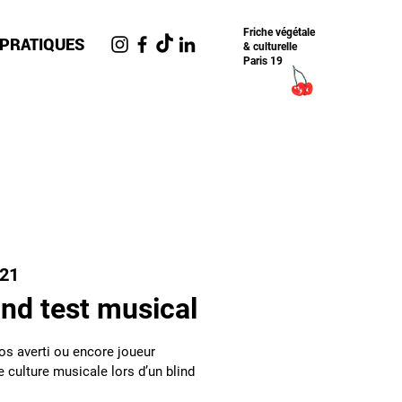
Friche​ végétale
 PRATIQUES
& culturelle
Paris 19
n21
nd test musical
os averti ou encore joueur
e culture musicale lors d’un blind