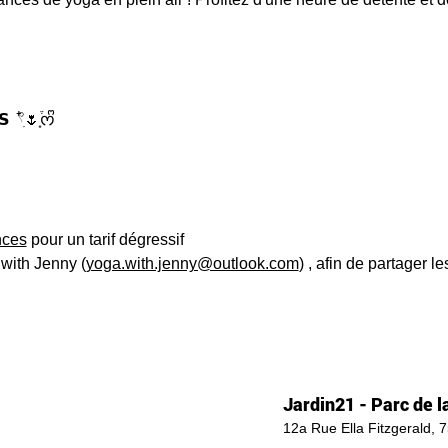
 𓍢ִ໋🌷͙֒ᰔᩚ
nces
 pour un tarif dégressif
 with Jenny (
yoga.with.jenny@outlook.com
) , afin de partager 
Jardin21 - Parc de la
12a Rue Ella Fitzgerald, 