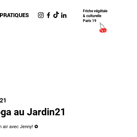
Friche​ végétale
 PRATIQUES
& culturelle
Paris 19
n21
ga au Jardin21
n air avec Jenny! ✿