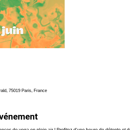
rald, 75019 Paris, France
'événement
ces de yoga en plein air ! Profitez d'une heure de détente et 