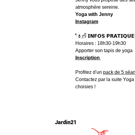
atmosphère sereine.
Yoga with Jenny
Instagram
𓍢ִ໋🌷͙ᰔᩚ 𝗜𝗡𝗙𝗢𝗦 𝗣𝗥𝗔𝗧𝗜𝗤𝗨𝗘𝗦 
Horaires : 18h30-19h30
Apporter son tapis de yoga 
Inscription 
Profitez d'un 
pack de 5 séa
Contactez par la suite Yoga
choisies !
Jardin21