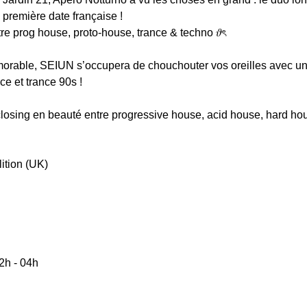
e première date française ! 
e prog house, proto-house, trance & techno 𝜗ৎ
morable, SEIUN s’occupera de chouchouter vos oreilles avec un
ce et trance 90s !
closing en beauté entre progressive house, acid house, hard h
lition (UK) 
2h - 04h