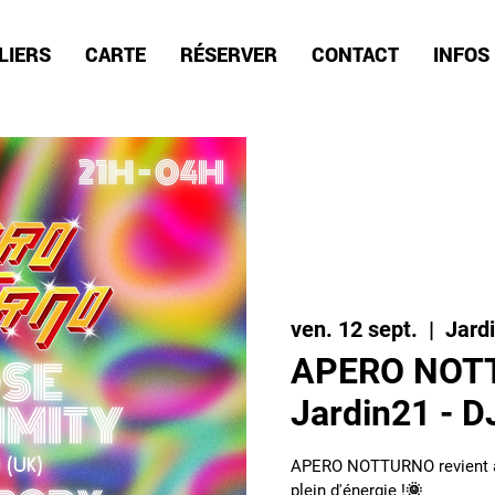
LIERS
CARTE
RÉSERVER
CONTACT
INFOS
ven. 12 sept.
  |  
Jard
APERO NOT
Jardin21 - D
APERO NOTTURNO revient au
plein d'énergie !🌞