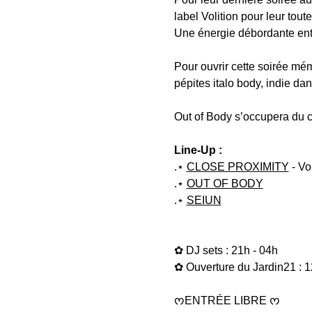
label Volition pour leur tout
Une énergie débordante entr
Pour ouvrir cette soirée mé
pépites italo body, indie dan
Out of Body s’occupera du 
Line-Up :
.⋆ 
CLOSE PROXIMITY
 - Vo
.⋆ 
OUT OF BODY
.⋆ 
SEIUN
✿ DJ sets : 21h - 04h
✿ Ouverture du Jardin21 : 1
ᰔENTRÉE LIBRE ᰔ