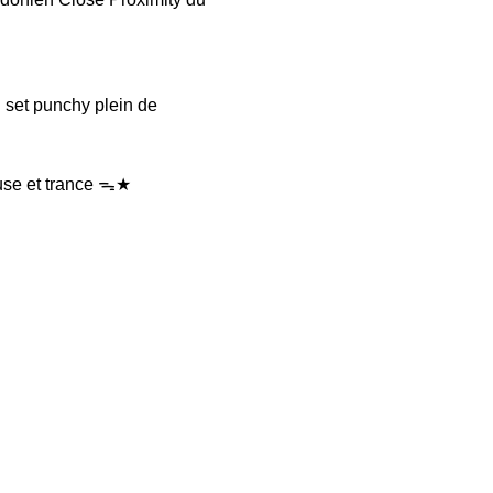
 set punchy plein de 
ouse et trance ᯓ★