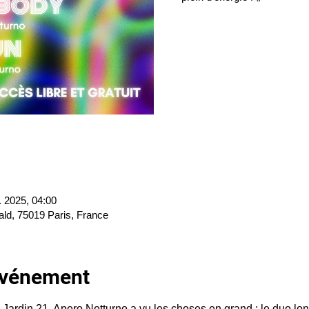
. 2025, 04:00
ald, 75019 Paris, France
'événement
u Jardin 21, Apero Notturno a vu les choses en grand : le duo lo