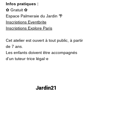
Infos pratiques :
✿ Gratuit ✿
Espace Palmeraie du Jardin 🌴
Inscriptions Eventbrite
Inscriptions Explore Paris
Cet atelier est ouvert à tout public, à partir 
de 7 ans.
Les enfants doivent être accompagnés 
d’un tuteur·trice légal·e
Jardin21
Mer
12h-00h
Jeu
12h-02h
Ven
12h-04h
Sam
12h-04h
Dim
12h-22h​