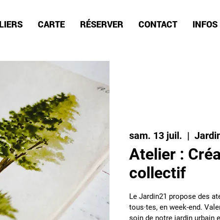
LIERS
CARTE
RÉSERVER
CONTACT
INFOS
sam. 13 juil.
  |  
Jardi
Atelier : Cré
collectif
Le Jardin21 propose des ate
tous·tes, en week-end. Valen
soin de notre jardin urbain e