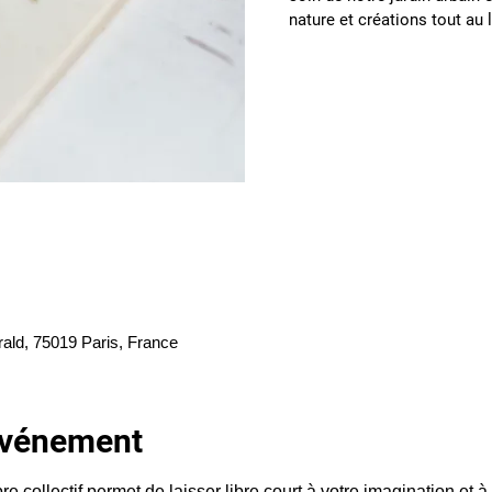
rald, 75019 Paris, France
'événement
re collectif permet de laisser libre court à votre imagination et à 