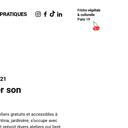
Friche​ végétale
 PRATIQUES
& culturelle
Paris 19
n21
er son
liers gratuits et accessibles à
tina, jardinière, s’occupe avec
t prévoit divers ateliers qui lient