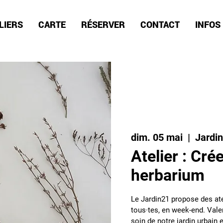
LIERS
CARTE
RÉSERVER
CONTACT
INFOS
dim. 05 mai
  |  
Jardi
Atelier : Cré
herbarium
Le Jardin21 propose des ate
tous·tes, en week-end. Valen
soin de notre jardin urbain e