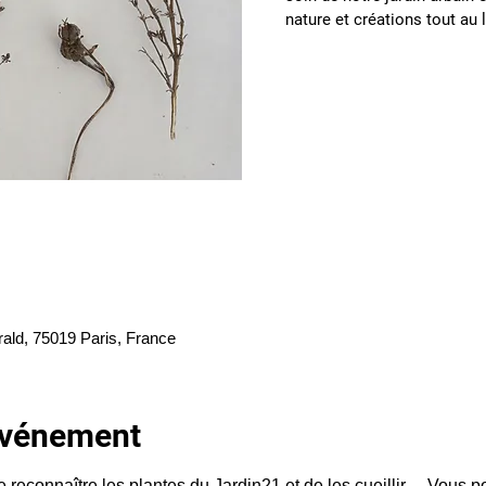
nature et créations tout au
rald, 75019 Paris, France
'événement
e reconnaître les plantes du Jardin21 et de les cueillir… Vous po