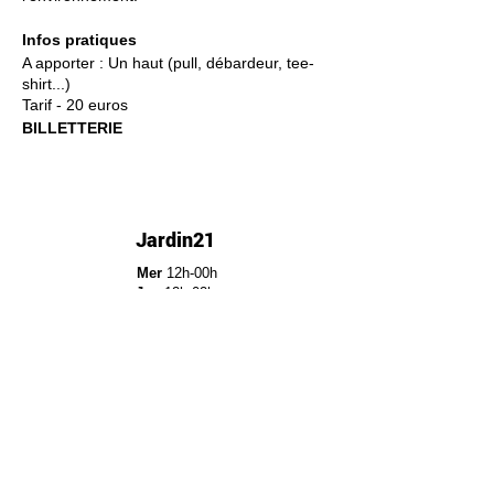
Infos pratiques
A apporter : Un haut (pull, débardeur, tee-
shirt...)
Tarif - 20 euros
BILLETTERIE
Jardin21
Mer
12h-00h
Jeu
12h-02h
Ven
12h-04h
Sam
12h-04h
Dim
12h-22h​
Jardin21 - Parc de la