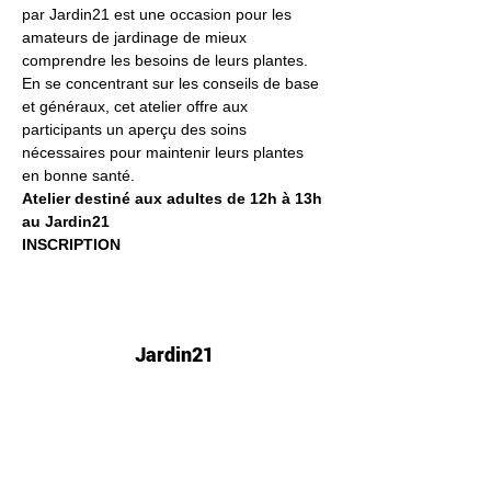
par Jardin21 est une occasion pour les 
amateurs de jardinage de mieux 
comprendre les besoins de leurs plantes. 
En se concentrant sur les conseils de base 
et généraux, cet atelier offre aux 
participants un aperçu des soins 
nécessaires pour maintenir leurs plantes 
en bonne santé.
Atelier destiné aux adultes de 12h à 13h 
au Jardin21
INSCRIPTION
Jardin21
Mer
12h-00h
Jeu
12h-02h
Ven
12h-04h
Sam
12h-04h
Dim
12h-22h​