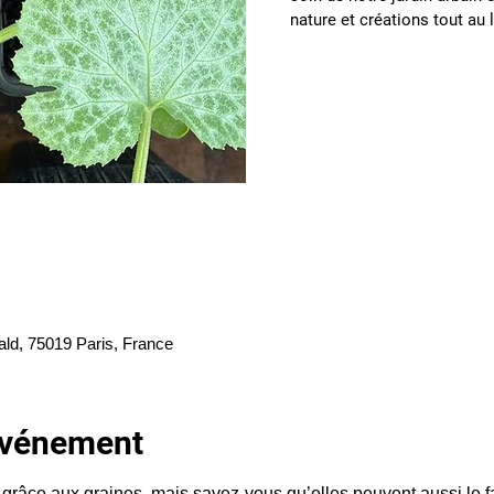
nature et créations tout au
ald, 75019 Paris, France
'événement
grâce aux graines, mais savez-vous qu’elles peuvent aussi le fai