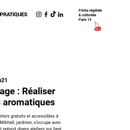
Friche​ végétale
 PRATIQUES
& culturelle
Paris 19
n21
nage : Réaliser
s aromatiques
liers gratuits et accessibles à
Mikhaïl, jardinier, s’occupe avec
t prévoit divers ateliers qui lient