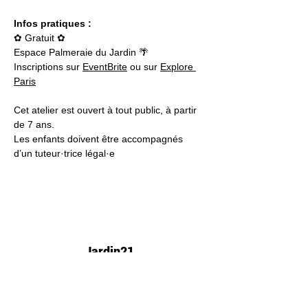
Infos pratiques :
✿ Gratuit ✿
Espace Palmeraie du Jardin 🌴
Inscriptions sur 
EventBrite
 ou sur 
Explore 
Paris
Cet atelier est ouvert à tout public, à partir 
de 7 ans.
Les enfants doivent être accompagnés 
d’un tuteur·trice légal·e
Jardin21
Mer
12h-00h
Jeu
12h-02h
Ven
12h-04h