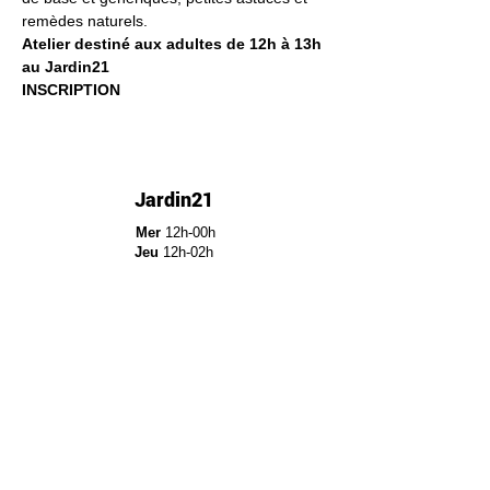
remèdes naturels.
Atelier destiné aux adultes de 12h à 13h 
au Jardin21
INSCRIPTION
Jardin21
Mer
12h-00h
Jeu
12h-02h
Ven
12h-04h
Sam
12h-04h
Dim
12h-22h​
Jardin21 - Parc de la
Villette