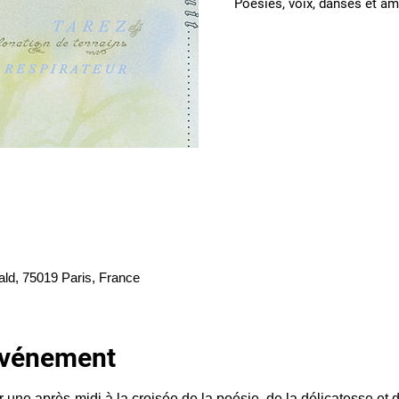
Poésies, voix, danses et amb
ald, 75019 Paris, France
'événement
ur une après-midi à la croisée de la poésie, de la délicatesse et