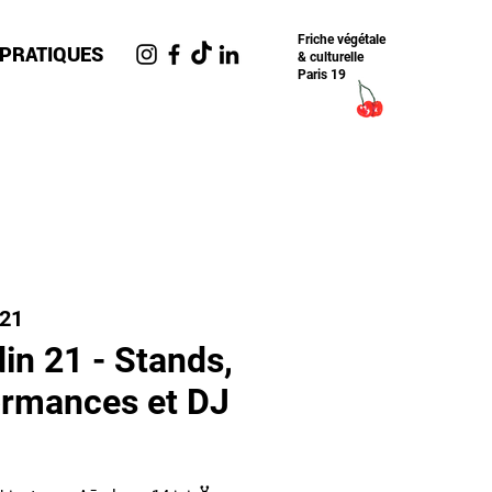
Friche​ végétale
 PRATIQUES
& culturelle
Paris 19
n21
in 21 - Stands,
ormances et DJ