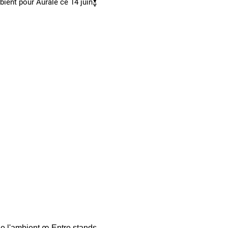
ient pour Aūrale ce 14 juin𓋏
 de l'ambient ᰔ Entre stands 