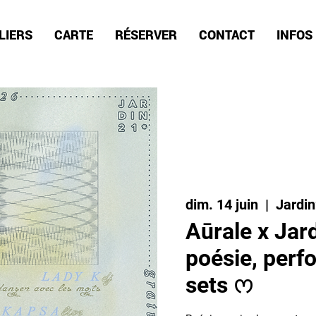
LIERS
CARTE
RÉSERVER
CONTACT
INFOS
dim. 14 juin
  |  
Jardi
Aūrale x Jard
poésie, perf
sets ᰔ