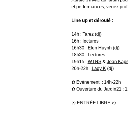
et performances, venez prof
Line up et déroulé : 
14h : 
Tarez
 (dj)
16h : lectures 
16h30 : 
Elen Huynh
 (dj)
18h30 : Lectures
19h15 : 
WTNS
 & 
Jean Kap
20h-22h : 
Lady K
 (dj)
✿ Evénement  : 14h-22h
✿ Ouverture du Jardin21 : 1
ᰔ ENTRÉE LIBRE ᰔ