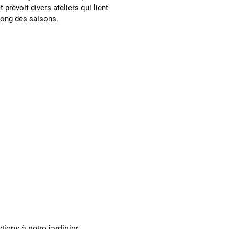
t prévoit divers ateliers qui lient
 long des saisons.
ions à notre jardinier 