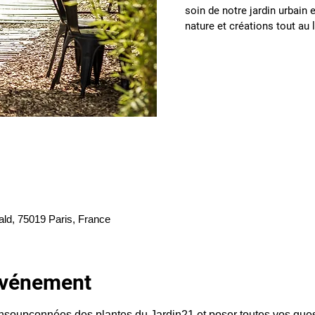
soin de notre jardin urbain e
nature et créations tout au
ald, 75019 Paris, France
'événement
insoupçonnées des plantes du Jardin21 et poser toutes vos quest