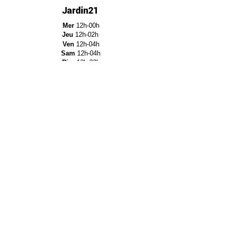
Jardin21
Mer
12h-00h
Jeu
12h-02h
Ven
12h-04h
Sam
12h-04h
Dim
12h-22h​
Jardin21 - Parc de la
Villette
12a Rue Ella Fitzgerald,
75019 Paris
Réserver
Recrutement