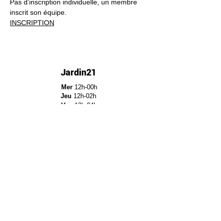
Pas d’inscription individuelle, un membre 
inscrit son équipe.
INSCRIPTION
Jardin21
Mer
12h-00h
Jeu
12h-02h
Ven
12h-04h
Sam
12h-04h
Dim
12h-22h​
Jardin21 - Parc de la
Villette
12a Rue Ella Fitzgerald,
75019 Paris