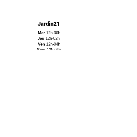
Jardin21
Mer
12h-00h
Jeu
12h-02h
Ven
12h-04h
Sam
12h-04h
Dim
12h-22h​
Jardin21 - Parc de la
Villette
12a Rue Ella Fitzgerald,
75019 Paris