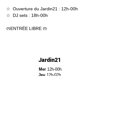
☆  Ouverture du Jardin21 : 12h-00h
☆  DJ sets : 18h-00h
ᰔENTRÉE LIBRE ᰔ
Jardin21
Mer
12h-00h
Jeu
12h-02h
Ven
12h-04h
Sam
12h-04h
Dim
12h-22h​
Jardin21 - Parc de la
Villette