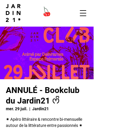
ANNULÉ - Bookclub
du Jardin21 ᰔᩚ
mer. 29 juil.
  |  
Jardin21
✴︎ Apéro littéraire & rencontre bi-mensuelle
autour de la littérature entre passionnés ✴︎