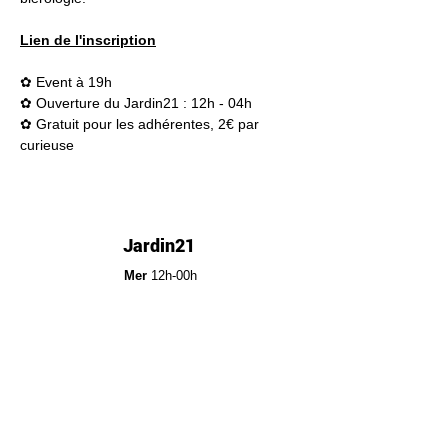
Lien de l'inscription
✿ Event à 19h
✿ Ouverture du Jardin21 : 12h - 04h
✿ Gratuit pour les adhérentes, 2€ par 
curieuse
Jardin21
Mer
12h-00h
Jeu
12h-02h
Ven
12h-04h
Sam
12h-04h
Dim
12h-22h​