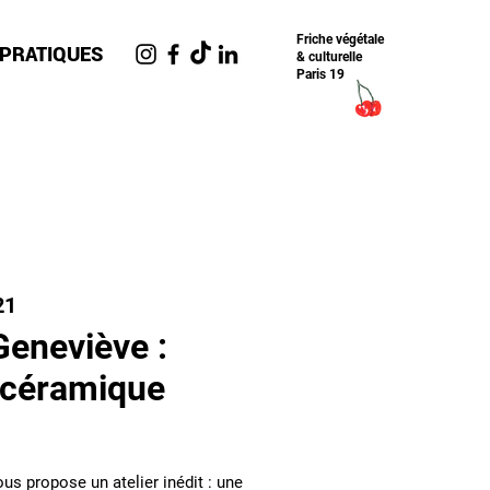
Friche​ végétale
 PRATIQUES
& culturelle
Paris 19
21
eneviève :
 céramique
s propose un atelier inédit : une