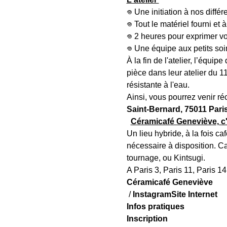
𖦹 Une initiation à nos diff
𖦹 Tout le matériel fourni et 
𖦹 2 heures pour exprimer vo
𖦹 Une équipe aux petits s
À la fin de l'atelier, l’équi
pièce dans leur atelier du 1
résistante à l'eau.
Ainsi, vous pourrez venir r
Saint-Bernard, 75011 Paris
Céramicafé Geneviève, c'
Un lieu hybride, à la fois c
nécessaire à disposition. C
tournage, ou Kintsugi. 
A Paris 3, Paris 11, Paris 14
Céramicafé Geneviève 
 / 
Instagram
Site Internet
Infos pratiques 
Inscription