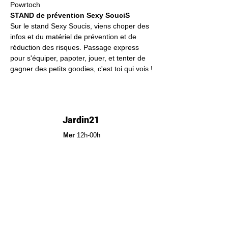
Powrtoch
STAND de prévention Sexy SouciS
Sur le stand Sexy Soucis, viens choper des 
infos et du matériel de prévention et de 
réduction des risques. Passage express 
pour s'équiper, papoter, jouer, et tenter de 
gagner des petits goodies, c'est toi qui vois !
Jardin21
Mer
12h-00h
Jeu
12h-02h
Ven
12h-04h
Sam
12h-04h
Dim
12h-22h​