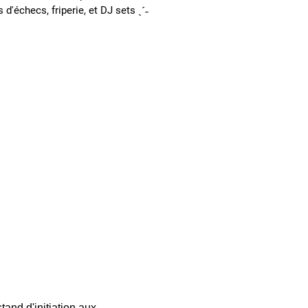
 d'échecs, friperie, et DJ sets ˎˊ˗
and d'initiation aux 