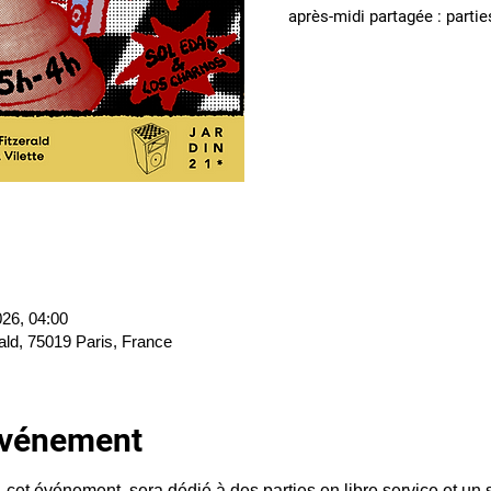
après-midi partagée : parties
026, 04:00
ald, 75019 Paris, France
'événement
t événement, sera dédié à des parties en libre service et un st