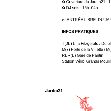
✿ Ouverture du Jardin21 : 1
✿ DJ sets : 15h -04h
ᰔ ENTRÉE LIBRE  DU JA
INFOS PRATIQUES : 
T(3B) Ella Fitzgerald / Delp
M(7) Porte de la Villette / M
RER(E) Gare de Pantin
Station Vélib' Grands Mouli
Jardin21