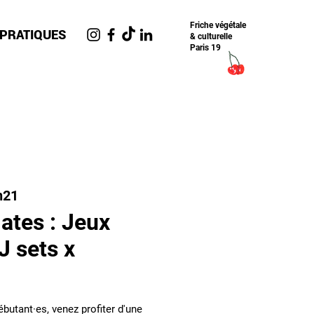
Friche​ végétale
 PRATIQUES
& culturelle
Paris 19
n21
ates : Jeux
J sets x
ébutant·es, venez profiter d'une