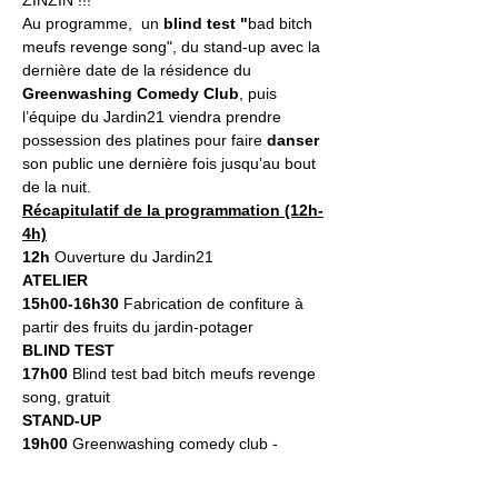
ZINZIN !!!
Au programme,  un 
blind test "
bad bitch 
meufs revenge song", du stand-up avec la 
dernière date de la résidence du 
Greenwashing Comedy Club
, puis 
l’équipe du Jardin21 viendra prendre 
possession des platines pour faire 
danser
son public une dernière fois jusqu’au bout 
de la nuit.
Récapitulatif de la programmation (12h-
4h)
12h 
Ouverture du Jardin21
ATELIER
15h00-16h30
 Fabrication de confiture à 
partir des fruits du jardin-potager
BLIND TEST
17h00
 Blind test bad bitch meufs revenge 
song, gratuit
STAND-UP
19h00 
Greenwashing comedy club - 
RESERVATION
DJS SETS (20h-4h)