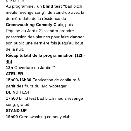
ZINZIN !!!
Au programme,  un 
blind test "
bad bitch 
meufs revenge song", du stand-up avec la 
dernière date de la résidence du 
Greenwashing Comedy Club
, puis 
l’équipe du Jardin21 viendra prendre 
possession des platines pour faire 
danser
son public une dernière fois jusqu’au bout 
de la nuit.
Récapitulatif de la programmation (12h-
4h)
12h 
Ouverture du Jardin21
ATELIER
15h00-16h30
 Fabrication de confiture à 
partir des fruits du jardin-potager
BLIND TEST
17h00
 Blind test bad bitch meufs revenge 
song, gratuit
STAND-UP
19h00 
Greenwashing comedy club - 
RESERVATION
DJS SETS (20h-4h)