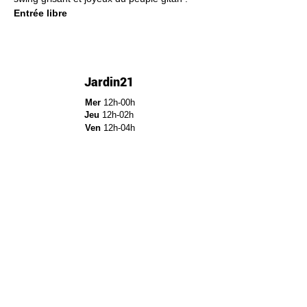
Entrée libre
Jardin21
Mer
12h-00h
Jeu
12h-02h
Ven
12h-04h
Sam
12h-04h
Dim
12h-22h​
Jardin21 - Parc de la
Villette
12a Rue Ella Fitzgerald,
75019 Paris