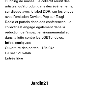
clubbing de masse. Le collectif réunit des 
artistes, qu’il produit dans des événements, 
sur disque avec le label DDR, sur les ondes 
avec l’émission Deviant Pop sur Tsugi 
Radio et parfois dans des conférences. Le 
collectif est engagé également dans la 
réduction de l’impact environnemental et 
dans la lutte contre les LGBTphobies.
Infos pratiques 
Ouverture des portes : 12h-04h
DJ set : 21h-04h
Entrée libre 
Jardin21
Mer
12h-00h
Jeu
12h-02h
Ven
12h-04h
Sam
12h-04h
Dim
12h-22h​