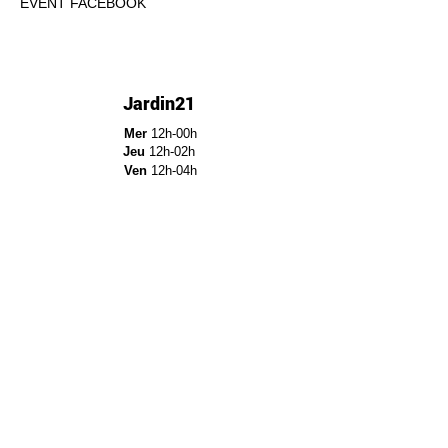
EVENT FACEBOOK
Jardin21
Mer
12h-00h
Jeu
12h-02h
Ven
12h-04h
Sam
12h-04h
Dim
12h-22h​
Jardin21 - Parc de la
Villette
12a Rue Ella Fitzgerald,
75019 Paris