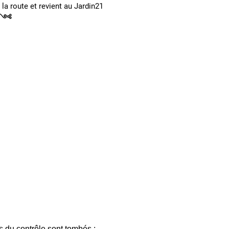
la route et revient au Jardin21
on.༺
s du contrôle sont tombés : 