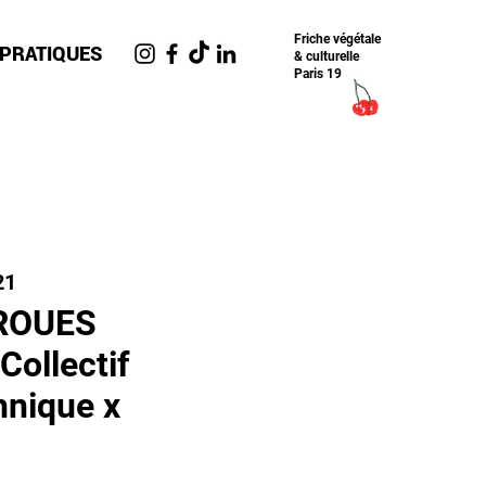
Friche​ végétale
 PRATIQUES
& culturelle
Paris 19
21
 ROUES
ollectif
hnique x