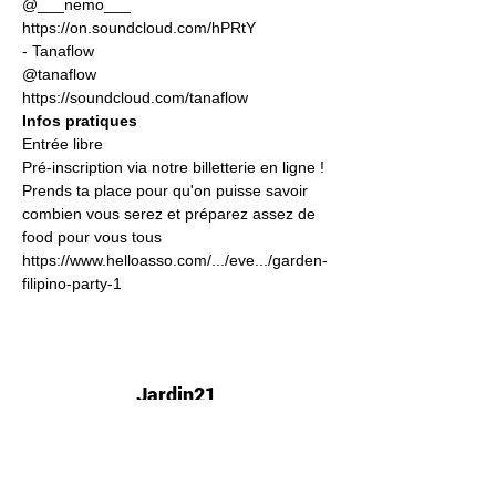
@___nemo___ 
https://on.soundcloud.com/hPRtY
- Tanaflow 
@tanaflow 
https://soundcloud.com/tanaflow
Infos pratiques
Entrée libre
Pré-inscription via notre billetterie en ligne ! 
Prends ta place pour qu'on puisse savoir 
combien vous serez et préparez assez de 
food pour vous tous 
https://www.helloasso.com/.../eve.../garden-
filipino-party-1
Jardin21
Mer
12h-00h
Jeu
12h-02h
Ven
12h-04h
Sam
12h-04h