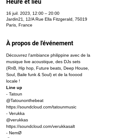
Heure et lieu
16 juil. 2023, 12:00 – 20:00
Jardin21, 12/A Rue Ella Fitzgerald, 75019
Paris, France
À propos de l'événement
Découvrez l'ambiance philippine avec de la 
musique live acoustique, des DJs sets 
(RnB, Hip hop, Future beats, Deep House, 
Soul, Baile funk & Soul) et de la fooood 
locale !
Line up
- Tatoun 
@Tatounonthebeat 
https://soundcloud.com/tatounmusic
- Verukka 
@verukkas 
https://soundcloud.com/verukkasalt
- NemØ 