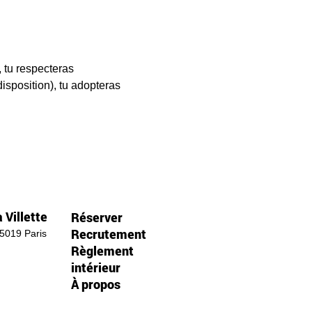
, tu respecteras 
sposition), tu adopteras  
 Villette
Réserver
Recrutement
75019 Paris
Règlement
intérieur
À propos