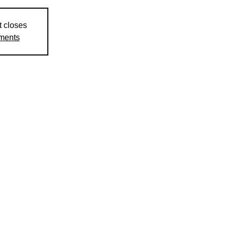
t closes
ements