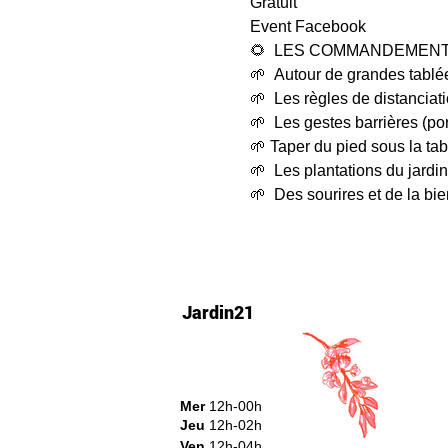
Gratuit 
Event Facebook
🌻  LES COMMANDEMENTS 
🌱  Autour de grandes tablé
🌱  Les règles de distanciati
🌱  Les gestes barrières (p
🌱 Taper du pied sous la tabl
🌱  Les plantations du jardin
🌱  Des sourires et de la bi
Jardin21
Mer
12h-00h
Jeu
12h-02h
Ven
12h-04h