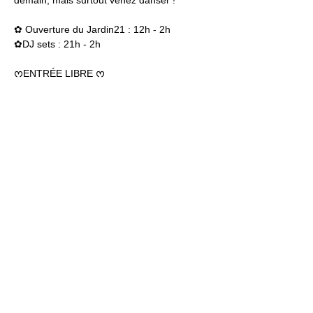
demain, mais surtout venez danser !  
✿ Ouverture du Jardin21 : 12h - 2h
✿DJ sets : 21h - 2h
ᰔENTRÉE LIBRE ᰔ
Jardin21
Mer
12h-00h
Jeu
12h-02h
Ven
12h-04h
Sam
12h-04h
Dim
12h-22h​