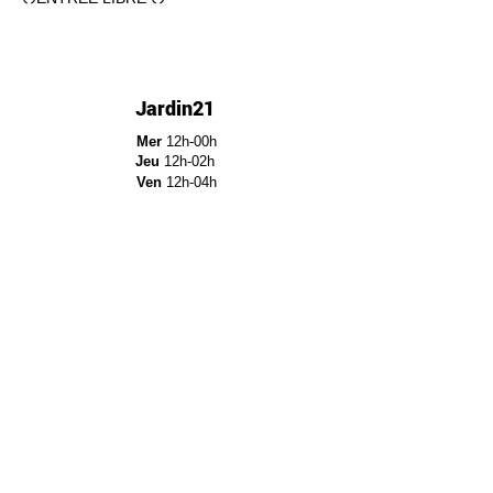
Jardin21
Mer
12h-00h
Jeu
12h-02h
Ven
12h-04h
Sam
12h-04h
Dim
12h-22h​
Jardin21 - Parc de la
Villette
12a Rue Ella Fitzgerald,
75019 Paris