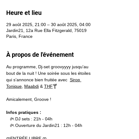
Heure et lieu
29 août 2025, 21:00 – 30 août 2025, 04:00
Jardin21, 12a Rue Ella Fitzgerald, 75019
Paris, France
À propos de l'événement
Au programme, Dj-set groovyyyy jusqu'au 
bout de la nuit ! Une soirée sous les étoiles 
qui s’annonce bien fruitée avec  
Sirop 
Tonique
, 
Maabdi
 & 
THF
🍸
Amicalement, Groove !
Infos pratiques : 
   𝜗ৎ DJ sets : 21h - 04h  
   𝜗ৎ Ouverture du Jardin21 : 12h - 04h 
ᰔENTRÉE LIBRE ᰔ