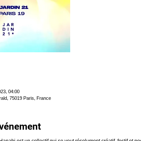
023, 04:00
rald, 75019 Paris, France
'événement
Hanabi est un collectif qui se veut résolument créatif, festif et poé